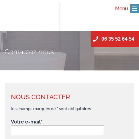
Menu
Skip
06 35 52 64 54
to
content
Contactez nous
NOUS CONTACTER
les champs marqués de * sont obligatoires
Votre e-mail*