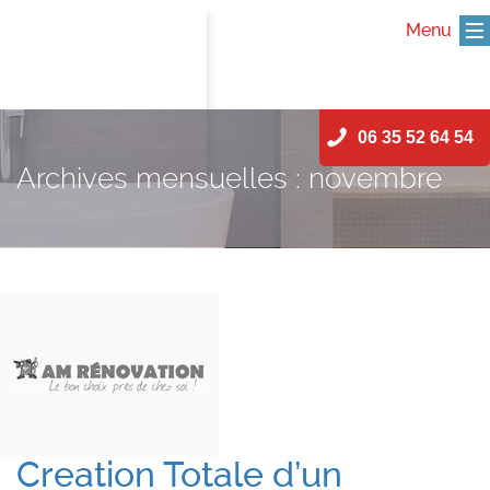
Menu
Skip
06 35 52 64 54
to
content
Archives mensuelles : novembre
2019
Creation Totale d’un