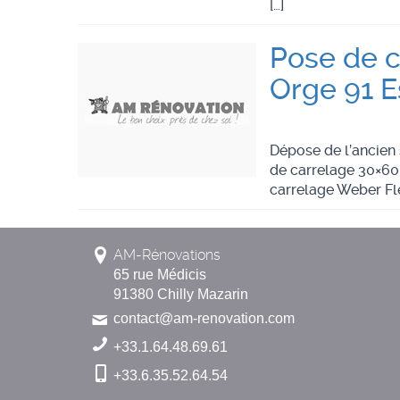
[…]
Pose de c
Orge 91 
Dépose de l’ancien
de carrelage 30×60 
carrelage Weber Fle
AM-Rénovations
65 rue Médicis
91380 Chilly Mazarin
contact@am-renovation.com
+33.1.64.48.69.61
+33.6.35.52.64.54