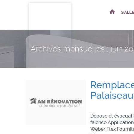
SALL
Skip
to
content
Archives mensuelles : juin 20
Remplace
Palaiseau
Dépose et évacuati
faïence Application
Weber Flex Fournitu