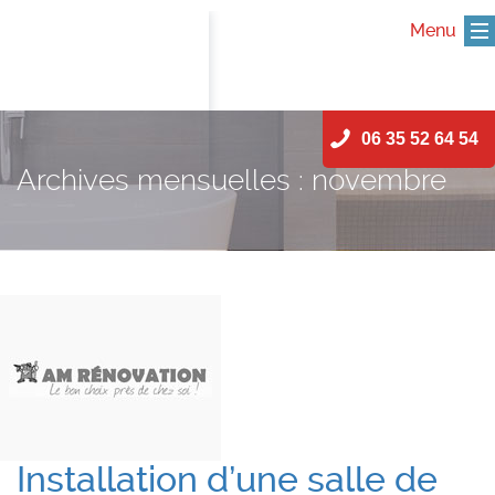
Menu
Skip
06 35 52 64 54
to
content
Archives mensuelles : novembre
2016
Installation d’une salle de